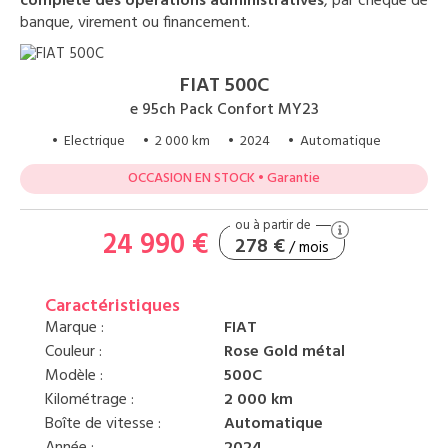
complète des opérations administratives
, par chèque de
banque, virement ou financement.
FIAT 500C
e 95ch Pack Confort MY23
• Electrique
• 2 000 km
• 2024
• Automatique
OCCASION EN STOCK • Garantie
24 990 €
278 €
/ mois
Caractéristiques
Marque :
FIAT
Couleur :
Rose Gold métal
Modèle :
500C
Kilométrage :
2 000 km
Boîte de vitesse :
Automatique