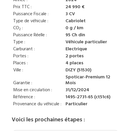
Année :
2024
Prix TTC :
24 990 €
Puissance Fiscale :
3 CV
Type de véhicule :
Cabriolet
CO
:
0 g / km
2
Puissance Réelle :
95 Ch din
Type :
Véhicule particulier
Carburant :
Electrique
Portes :
2 portes
Places :
4 places
Ville :
DIZY (51530)
Spoticar-Premium 12
Garantie :
Mois
Mise en circulation :
31/12/2024
Référence :
1495-2731-65 (ct51c6)
Provenance du véhicule :
Particulier
Voici les prochaines étapes :