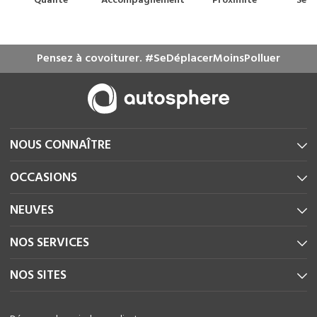
Qualité
Accompagnement
Proximité
Serv
m
Pensez à covoiturer. #SeDéplacerMoinsPolluer
NOUS CONNAÎTRE
OCCASIONS
NEUVES
NOS SERVICES
NOS SITES