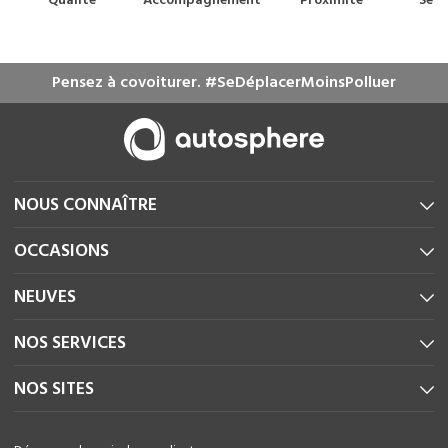
Qualité
Accompagnement
Proximité
Serv
m
Pensez à covoiturer. #SeDéplacerMoinsPolluer
NOUS CONNAÎTRE
OCCASIONS
NEUVES
NOS SERVICES
NOS SITES