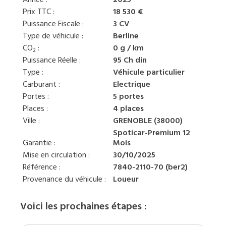
Année :
2025
Prix TTC :
18 530 €
Puissance Fiscale :
3 CV
Type de véhicule :
Berline
CO
:
0 g / km
2
Puissance Réelle :
95 Ch din
Type :
Véhicule particulier
Carburant :
Electrique
Portes :
5 portes
Places :
4 places
Ville :
GRENOBLE (38000)
Spoticar-Premium 12
Garantie :
Mois
Mise en circulation :
30/10/2025
Référence :
7840-2110-70 (ber2)
Provenance du véhicule :
Loueur
Voici les prochaines étapes :