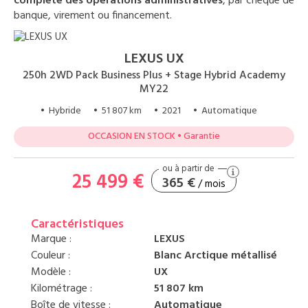
complète des opérations administratives
, par chèque de
banque, virement ou financement.
LEXUS UX
250h 2WD Pack Business Plus + Stage Hybrid Academy
MY22
• Hybride
• 51 807 km
• 2021
• Automatique
OCCASION EN STOCK • Garantie
25 499 €
365 €
/ mois
Caractéristiques
Marque :
LEXUS
Couleur :
Blanc Arctique métallisé
Modèle :
UX
Kilométrage :
51 807 km
Boîte de vitesse :
Automatique