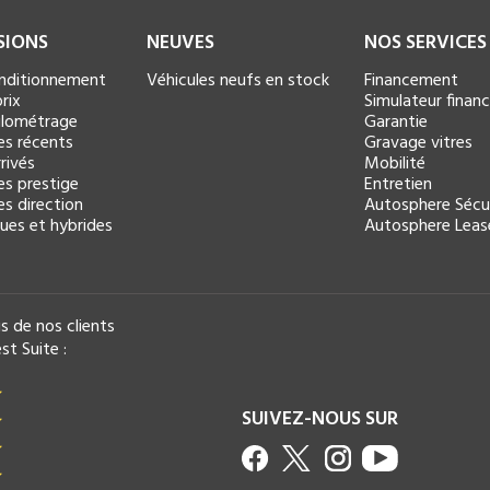
SIONS
NEUVES
NOS SERVICES
onditionnement
Véhicules neufs en stock
Financement
rix
Simulateur fina
kilométrage
Garantie
es récents
Gravage vitres
rivés
Mobilité
es prestige
Entretien
es direction
Autosphere Sécu
ques et hybrides
Autosphere Leas
s de nos clients
st Suite :
SUIVEZ-NOUS SUR