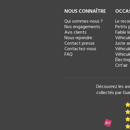
NOUS CONNAÎTRE
OCCA
Qui sommes-nous ?
Le rec
Nos engagements
Petits p
Avis clients
Faible 
Nous rejoindre
Véhicul
Contact presse
Juste ar
Contactez-nous
Véhicul
FAQ
Véhicul
Électri
Crit'air
Découvrez les avi
collectés par Gue