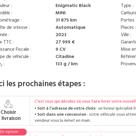
uleur :
Enigmatic Black
Type :
dèle :
MINI
Carbura
lométrage :
31 875 km
Portes 
îte de vitesse :
Automatique
Places 
née :
2023
Ville :
ix TTC :
27 999 €
Garanti
issance Fiscale :
9 CV
Mise en
pe de véhicule :
Citadine
Référen
O
:
133 g / km
Provena
2
ci les prochaines étapes :
C’est vous qui décidez où vous faire livrer votre nouvell
Soit à l’adresse de votre choix
: un livreur spécialisé
Choisir
Soit dans une concession
: votre véhicule vous atte
a livraison
vendeur vous la remet en main.