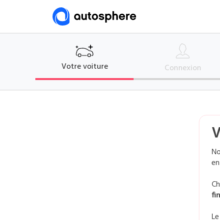
Votre
voiture
Connexion
V
No
en
Ch
fi
Le