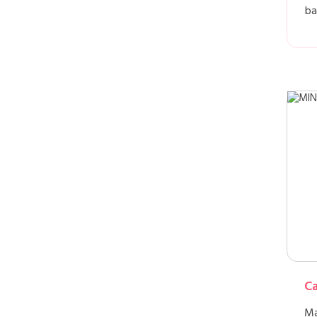
ba
Ca
Ma