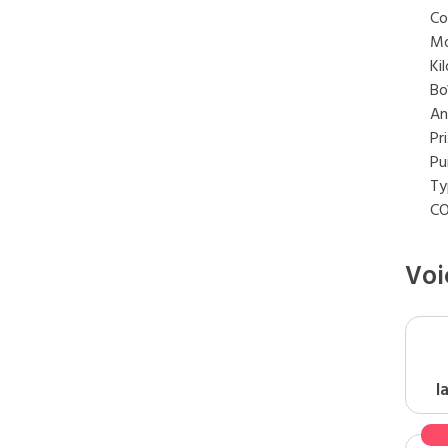
Co
Mo
Ki
Bo
An
Pr
Pu
Ty
C
Voi
l