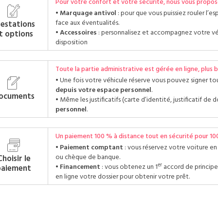
Pour votre confort et votre sécurité, nous vous propos
Marquage antivol
: pour que vous puissiez rouler l’esp
face aux éventualités.
restations
Accessoires
: personnalisez et accompagnez votre vé
t options
disposition
Toute la partie administrative est gérée en ligne, plus b
Une fois votre véhicule réserve vous pouvez signer tou
depuis votre espace personnel
.
ocuments
Même les justificatifs (carte d’identité, justificatif de 
personnel
.
Un paiement 100 % à distance tout en sécurité pour 100
Paiement comptant
: vous réservez votre voiture en
ou chèque de banque.
Choisir le
er
Financement
: vous obtenez un 1
accord de principe,
paiement
en ligne votre dossier pour obtenir votre prêt.