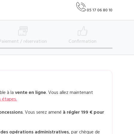
05 17 06 80 10
Paiement /
réservation
Confirmation
ble à la
vente en ligne
. Vous allez maintenant
s étapes.
oncessions
. Vous serez amené
à régler 199 € pour
e des opérations administratives
, par chèque de