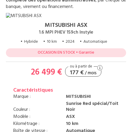
complète des opérations administratives
, par chèque de
banque, virement ou financement.
MITSUBISHI ASX
1.6 MPI PHEV 159ch Instyle
• Hybride
• 10 km
• 2024
• Automatique
OCCASION EN STOCK • Garantie
26 499 €
177 €
/ mois
Caractéristiques
Marque :
MITSUBISHI
Sunrise Red spécial/Toit
Couleur :
Noir
Modèle :
ASX
Kilométrage :
10 km
Boîte de vitesse :
Automatique