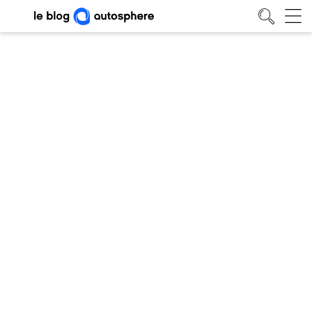
Actualité auto juin : luxe,
nostalgie et nouveautés
Actualités
• 03/06/2026
Blog auto
/
Actualités
/
Actualité auto juin : luxe, nostalgie et nouveautés