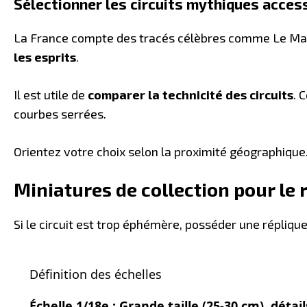
Sélectionner les circuits mythiques acces
La France compte des tracés célèbres comme Le Mans
les esprits
.
Il est utile de
comparer la technicité des circuits
. 
courbes serrées.
Orientez votre choix selon la proximité géographique
Miniatures de collection pour le 
Si le circuit est trop éphémère, posséder une répliq
Définition des échelles
Échelle 1/18e : Grande taille (25-30 cm), déta