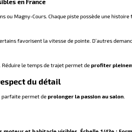
sibles en France
 ou Magny-Cours. Chaque piste possède une histoire f
Certains favorisent la vitesse de pointe. D’autres dema
. Réduire le temps de trajet permet de
profiter pleine
respect du détail
ue parfaite permet de
prolonger la passion au salon
.
ils moteur et habitacle visibles. Échelle 1/43e : Fo