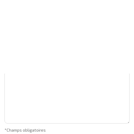
Votre nom
*
Votre e-mail
*
Votre commentaire
*
*Champs obligatoires