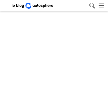
Conduire avec doudoune, gants,
bottes : est-ce permis ?
Actualités
• 12/01/2026
Blog auto
/
Actualités
/
Conduire avec doudoune, gants, bottes : est-ce permis ?