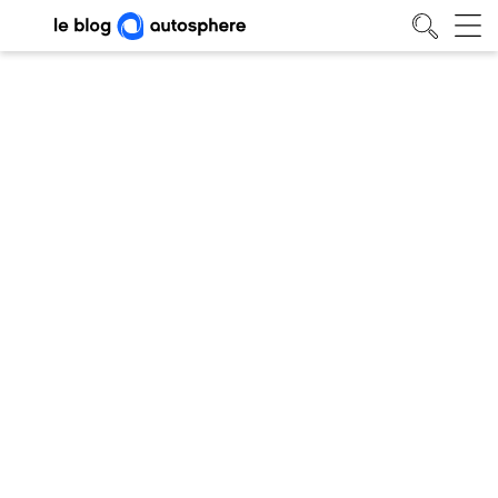
Porsche 911 et Toy Story 5 : l’actu
insolite à Los Angeles
Actualités
• 29/06/2026
Blog auto
/
Actualités
/
Porsche 911 et Toy Story 5 : l’actu insolite à Los Angeles