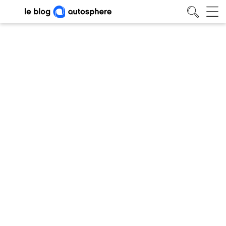
Comment préparer votre voiture
pour la canicule et l’été
Conseils
• 26/06/2026
Blog auto
/
Conseils
/
Comment préparer votre voiture pour la canicule et l’été