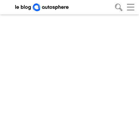
Prime véhicule électrique
entreprise : pourquoi les aides
vont bondir
Conseils
• 08/06/2026
Blog auto
/
Conseils
/
Prime véhicule électrique entreprise : pourquoi les aides vont bondir