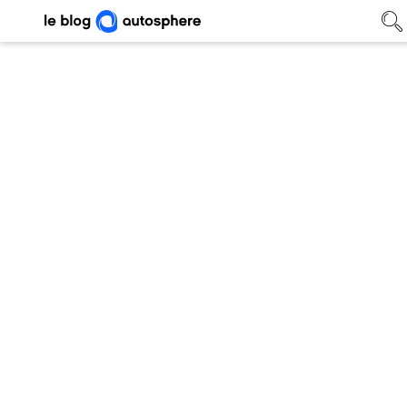
Réduire l’usage de la voiture : 7
astuces malines
Conseils
• 17/12/2025
Blog auto
/
Conseils
/
Réduire l’usage de la voiture : 7 astuces malines