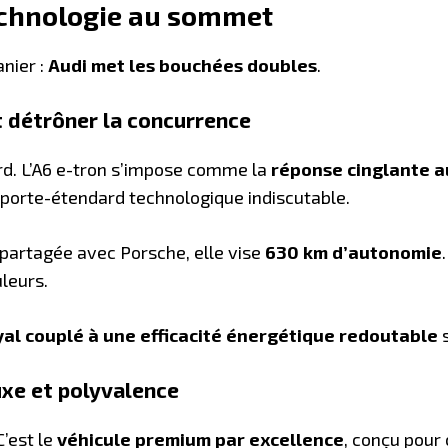
technologie au sommet
nier :
Audi met les bouchées doubles
.
ut détrôner la concurrence
rd. L’A6 e-tron s’impose comme la
réponse cinglante a
de porte-étendard technologique indiscutable.
 partagée avec Porsche, elle vise
630 km d’autonomie
leurs.
yal couplé à une efficacité énergétique redoutable
s
luxe et polyvalence
C’est le
véhicule premium par excellence
, conçu pour