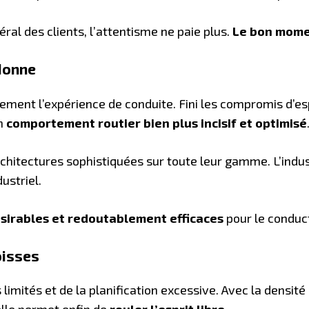
al des clients, l’attentisme ne paie plus.
Le bon mome
donne
ent l’expérience de conduite. Fini les compromis d’esp
un
comportement routier bien plus incisif et optimisé
chitectures sophistiquées sur toute leur gamme. L’industr
dustriel.
ésirables et redoutablement efficaces
pour le conduct
oisses
 limités et de la planification excessive. Avec la densi
lle permet enfin de
rouler l’esprit libre
.