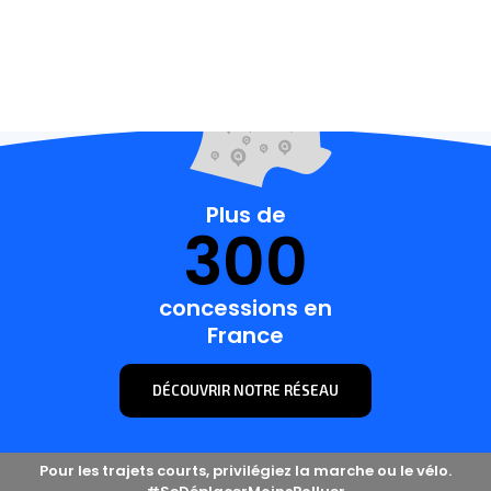
plus proche
de chez vous
Plus de
300
concessions en
France
DÉCOUVRIR NOTRE RÉSEAU
Pour les trajets courts, privilégiez la marche ou le vélo.