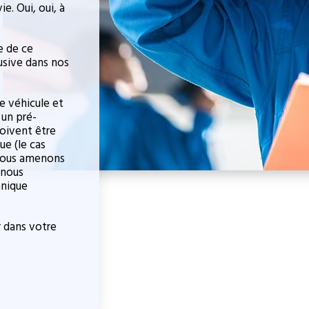
e. Oui, oui, à
e de ce
usive dans nos
e véhicule et
 un pré-
doivent être
ue (le cas
 nous amenons
 nous
hnique
r dans votre