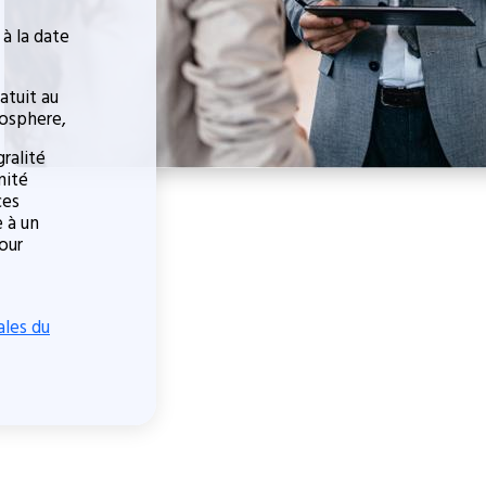
 à la date
atuit au
tosphere,
gralité
mité
ces
e à un
pour
ales du