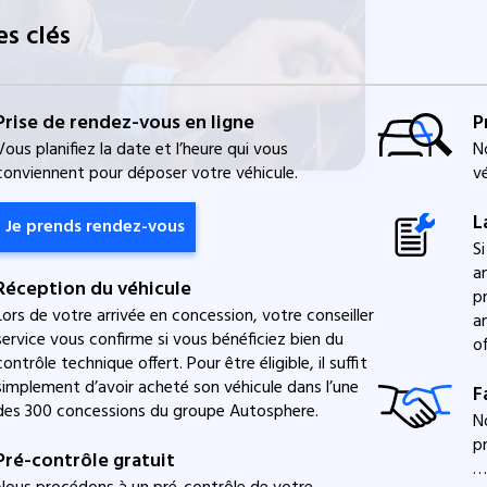
es clés
Prise de rendez-vous en ligne
P
Vous planifiez la date et l’heure qui vous
N
conviennent pour déposer votre véhicule.
v
L
Je prends rendez-vous
S
a
Réception du véhicule
p
Lors de votre arrivée en concession, votre conseiller
a
service vous confirme si vous bénéficiez bien du
of
contrôle technique offert. Pour être éligible, il suffit
simplement d’avoir acheté son véhicule dans l’une
F
des 300 concessions du groupe Autosphere.
N
p
Pré-contrôle gratuit
… 