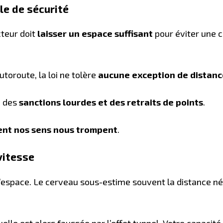
lle de sécurité
cteur doit
laisser un espace suffisant
pour éviter une c
utoroute, la loi ne tolère
aucune exception de distanc
à des
sanctions lourdes et des retraits de points
.
nt nos sens nous trompent
.
vitesse
e l’espace. Le cerveau sous-estime souvent la distance n
uelle est alors faussée par l’effet tunnel. Votre capacit