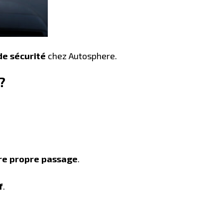
de sécurité
chez Autosphere.
?
tre propre passage
.
f
.