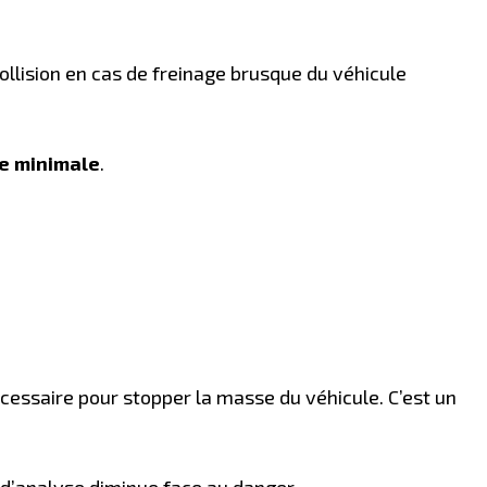
ollision en cas de freinage brusque du véhicule
e minimale
.
écessaire pour stopper la masse du véhicule. C’est un
é d’analyse diminue face au danger.