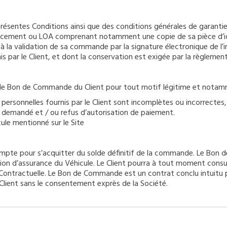
présentes Conditions ainsi que des conditions générales de garanti
cement ou LOA comprenant notamment une copie de sa pièce d’identi
à la validation de sa commande par la signature électronique de l’
par le Client, et dont la conservation est exigée par la règlementa
e le Bon de Commande du Client pour tout motif légitime et notamm
ersonnelles fournis par le Client sont incomplètes ou incorrectes,
dit demandé et / ou refus d’autorisation de paiement.
ule mentionné sur le Site
ompte pour s’acquitter du solde définitif de la commande. Le Bon 
ation d’assurance du Véhicule. Le Client pourra à tout moment con
tractuelle. Le Bon de Commande est un contrat conclu intuitu pers
lient sans le consentement exprès de la Société.