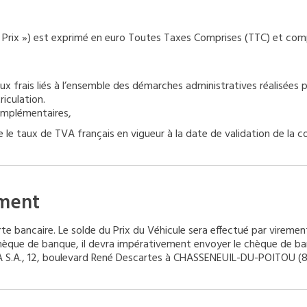
 « Prix ») est exprimé en euro Toutes Taxes Comprises (TTC) et com
ux frais liés à l’ensemble des démarches administratives réalisées p
riculation.
Complémentaires,
e le taux de TVA français en vigueur à la date de validation de la 
ement
carte bancaire. Le solde du Prix du Véhicule sera effectué par vire
r chèque de banque, il devra impérativement envoyer le chèque d
FIA S.A., 12, boulevard René Descartes à CHASSENEUIL-DU-POITOU (8