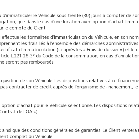
d’immatriculer le Véhicule sous trente (30) jours à compter de son a
igation, que dans le cas d’une location avec option d’achat l’immatr
ur le compte du Client.
e-ci effectue les formalités d’immatriculation du Véhicule, en son 
prennent les frais liés à l’ensemble des démarches administratives 
 certificat d’immatriculation (ci-après les « Frais de dossier ») et le
rticle L.221-28-3° du Code de la consommation, en cas d’annulation 
s ne seront pas remboursés.
l’acquisition de son Véhicule. Les dispositions relatives à ce financ
te pas contracter de crédit auprès de l’organisme de financement, 
ec option d’achat pour le Véhicule sélectionné. Les dispositions relat
 Contrat de LOA »).
 ainsi que des conditions générales de garanties. Le Client vers
ment complet du Véhicule.