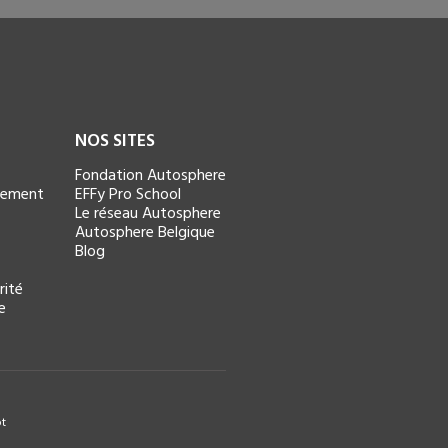
NOS SITES
Fondation Autosphere
ncement
EFFy Pro School
Le réseau Autosphere
Autosphere Belgique
Blog
rité
e
ot