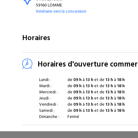
59160 LOMME
Itinéraire vers la concession
Horaires
Horaires d'ouverture commerc
Lundi :
de
09 h
à
13 h
et de
13 h
à
18 h
Mardi :
de
09 h
à
13 h
et de
13 h
à
18 h
Mercredi :
de
09 h
à
13 h
et de
13 h
à
18 h
Jeudi :
de
09 h
à
13 h
et de
13 h
à
18 h
Vendredi :
de
09 h
à
13 h
et de
13 h
à
18 h
Samedi :
de
09 h
à
13 h
et de
13 h
à
18 h
Dimanche :
Fermé