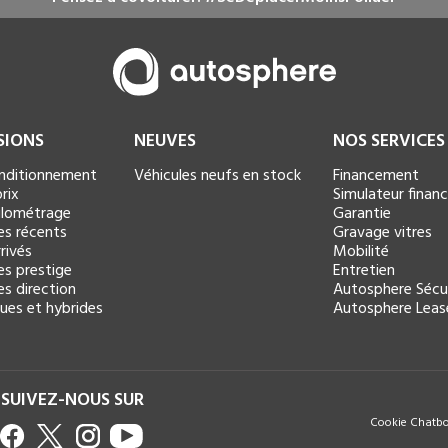
SIONS
NEUVES
NOS SERVICES
onditionnement
Véhicules neufs en stock
Financement
rix
Simulateur fina
kilométrage
Garantie
es récents
Gravage vitres
rivés
Mobilité
es prestige
Entretien
es direction
Autosphere Sécu
ques et hybrides
Autosphere Leas
SUIVEZ-NOUS SUR
Cookie Chatb