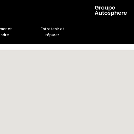
imer et
Entretenir et
endre
réparer