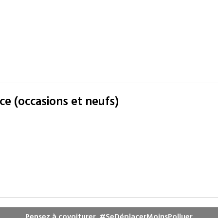
e (occasions et neufs)
Pensez à covoiturer. #SeDéplacerMoinsPolluer