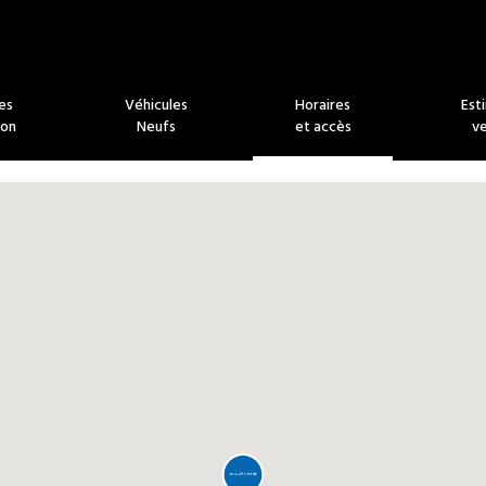
es
Véhicules
Horaires
Est
ion
Neufs
et accès
v