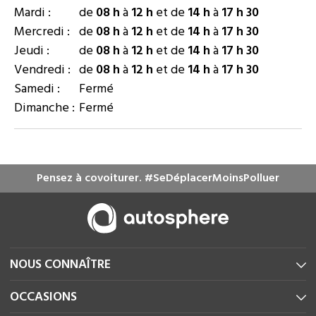
Mardi :
de
08 h
à
12 h
et de
14 h
à
17 h 30
Mercredi :
de
08 h
à
12 h
et de
14 h
à
17 h 30
Jeudi :
de
08 h
à
12 h
et de
14 h
à
17 h 30
Vendredi :
de
08 h
à
12 h
et de
14 h
à
17 h 30
Samedi :
Fermé
Dimanche :
Fermé
Pensez à covoiturer. #SeDéplacerMoinsPolluer
NOUS CONNAÎTRE
OCCASIONS