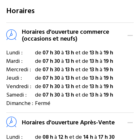
Horaires
Horaires d'ouverture commerce
(occasions et neufs)
Lundi :
de
07 h 30
à
13 h
et de
13 h
à
19 h
Mardi :
de
07 h 30
à
13 h
et de
13 h
à
19 h
Mercredi :
de
07 h 30
à
13 h
et de
13 h
à
19 h
Jeudi :
de
07 h 30
à
13 h
et de
13 h
à
19 h
Vendredi :
de
07 h 30
à
13 h
et de
13 h
à
19 h
Samedi :
de
07 h 30
à
13 h
et de
13 h
à
19 h
Dimanche :
Fermé
Horaires d'ouverture Après-Vente
Lundi :
de
08 h
à
12 h
et de
14 h
à
17 h 30