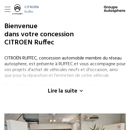
CITROEN
Ruffec
Bienvenue
dans votre concession
CITROEN Ruffec
CITROËN RUFFEC, concession automobile membre du réseau
autosphere, est présente à RUFFEC et vous accompagne pour
vos projets d'achat de véhicules neufs et d’occasion, ainsi
que pour la réparation et l'entretien de votre véhicule.
Nos équipes de vente sont à votre écoute pour vous
Lire la suite
conseiller dans votre recherche d’un véhicule neuf CITROËN ou
d’occasion quelle que soit sa marque et vous proposer les
solutions de financement (LOA ou crédit) et garanties
adaptées à vos besoins.
Nos spécialistes CITROËN sont également présents tout au
long de la vie de votre véhicule pour les prestations