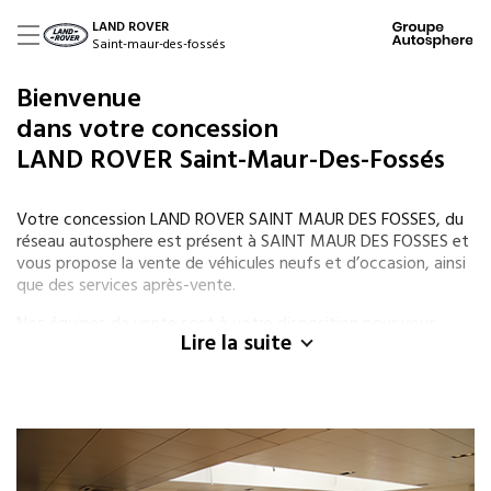
LAND ROVER
Saint-maur-des-fossés
Bienvenue
dans votre concession
LAND ROVER Saint-Maur-Des-Fossés
Votre concession LAND ROVER SAINT MAUR DES FOSSES, du
réseau autosphere est présent à SAINT MAUR DES FOSSES et
vous propose la vente de véhicules neufs et d’occasion, ainsi
que des services après-vente.
Nos équipes de vente sont à votre disposition pour vous
Lire la suite
aider dans la recherche d’un nouveau véhicule qu’il soit neuf
de la marque LAND ROVER ou d’occasion de différentes
marques comme LAND ROVER, JAGUAR, VOLVO. Pour l’achat
de votre véhicule, nous vous proposons des solutions de
financement (LOA ou crédit) et des garanties adaptées à vos
besoins.