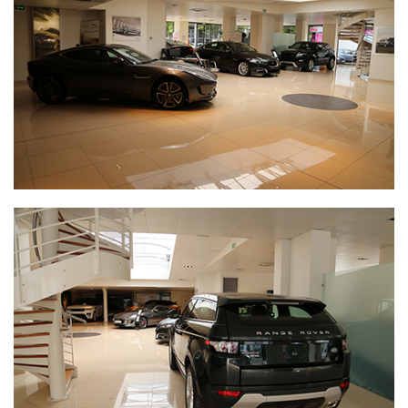
Nos spécialistes LAND ROVER, sont également présents tout
au long de la vie de votre véhicule pour effectuer les
prestations d’entretien nécessaires. Nous mettons notre
savoir-faire à votre disposition via notre service de
carrosserie, réparation et entretien. Nous vendons également
des pièces détachées et des accessoires LAND ROVER via
notre magasin de pièces de rechange.
Pour plus de renseignements n’hésitez pas à nous appeler ou
nous rendre visite.
Vous pouvez, sur cet espace en ligne, voir notre stock de
voitures d’occasion et neuves et aussi prendre un rendez-
vous d’entretien.