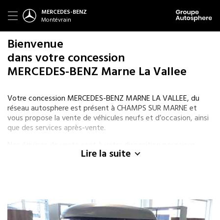
MERCEDES-BENZ
Montévrain
Bienvenue
dans votre concession
MERCEDES-BENZ Marne La Vallee
Votre concession MERCEDES-BENZ MARNE LA VALLEE, du
réseau autosphere est présent à CHAMPS SUR MARNE et
vous propose la vente de véhicules neufs et d’occasion, ainsi
que des services après-vente.
Nos équipes de vente sont à votre disposition pour vous
Lire la suite
aider dans la recherche d’un nouveau véhicule qu’il soit neuf
de la marque MERCEDES-BENZ ou d’occasion de différentes
marques. Pour l’achat de votre véhicule, nous vous proposons
des solutions de financement (LOA ou crédit) et des
garanties adaptées à vos besoins.
Nos spécialistes MERCEDES-BENZ, sont également présents