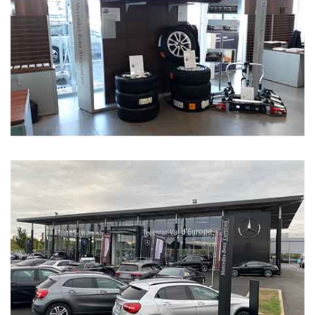
tout au long de la vie de votre véhicule pour effectuer les
prestations d’entretien nécessaires. Nous mettons notre
savoir-faire à votre disposition via notre service de
carrosserie, réparation et entretien. Nous vendons également
des pièces détachées et des accessoires marque via notre
magasin de pièces de rechange.
Pour plus de renseignements n’hésitez pas à nous appeler ou
nous rendre visite.
Vous pouvez, sur cet espace en ligne, voir notre stock de
véhicules d’occasion et neufs et aussi prendre un rendez-vous
d’entretien.