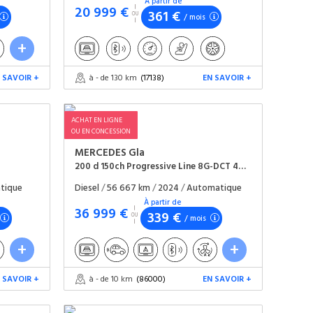
À partir de
20 999 €
361 €
/ mois
 SAVOIR +
à - de 130 km
(17138)
EN SAVOIR +
ACHAT EN LIGNE
OU EN CONCESSION
MERCEDES
Gla
200 d 150ch Progressive Line 8G-DCT 4Matic
tique
Diesel
/
56 667 km
/
2024
/
Automatique
À partir de
36 999 €
339 €
/ mois
 SAVOIR +
à - de 10 km
(86000)
EN SAVOIR +