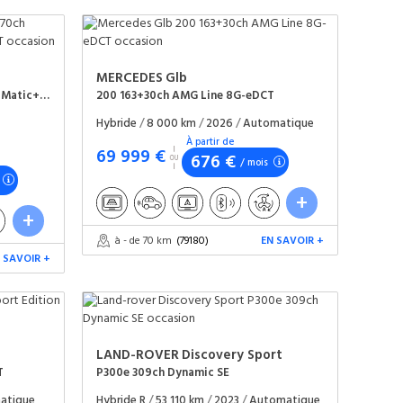
MERCEDES
Glb
53e AMG 449ch+170ch Hybride 4Matic+ 9G-Speedshift TCT
200 163+30ch AMG Line 8G-eDCT
Hybride
/
8 000 km
/
2026
/
Automatique
À partir de
69 999 €
676 €
/ mois
à - de 70 km
(79180)
EN SAVOIR +
 SAVOIR +
LAND-ROVER
Discovery Sport
T
P300e 309ch Dynamic SE
atique
Hybride R
/
53 110 km
/
2023
/
Automatique