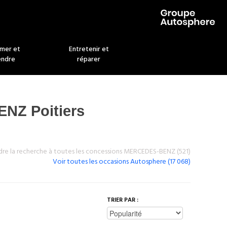
imer et
Entretenir et
endre
réparer
NZ Poitiers
dre la recherche à toutes les concessions MERCEDES-BENZ (
521
)
Voir toutes les occasions Autosphere (17 068)
TRIER PAR :