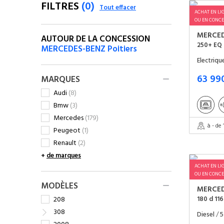
FILTRES
(0)
Tout effacer
ACHAT EN LI
OU EN CONCE
MERCE
AUTOUR DE LA CONCESSION
250+ EQ 
MERCEDES-BENZ Poitiers
Electriq
63 99
MARQUES
Audi
(8)
Bmw
(3)
Mercedes
(179)
à - de
Peugeot
(1)
Renault
(2)
+
de marques
ACHAT EN LI
OU EN CONCE
MODÈLES
MERCE
180 d 11
208
308
Diesel
/
5