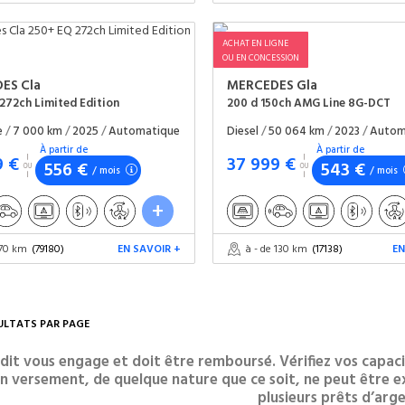
ACHAT EN LIGNE
OU EN CONCESSION
DES
Cla
MERCEDES
Gla
272ch Limited Edition
200 d 150ch AMG Line 8G-DCT
ue
/
7 000 km
/
2025
/
Automatique
Diesel
/
50 064 km
/
2023
/
Autom
À partir de
À partir de
9 €
37 999 €
556 €
543 €
/ mois
/ mois
 70 km
(79180)
EN SAVOIR +
à - de 130 km
(17138)
EN
ULTATS PAR PAGE
dit vous engage et doit être remboursé. Vérifiez vos cap
n versement, de quelque nature que ce soit, ne peut être ex
plusieurs prêts d’arge