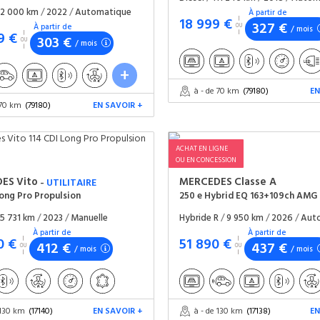
2 000 km
/
2022
/
Automatique
À partir de
18 999 €
327 €
À partir de
/ mois
9 €
303 €
/ mois
à - de 70 km
(79180)
EN
 70 km
(79180)
EN SAVOIR +
ACHAT EN LIGNE
OU EN CONCESSION
DES
Vito
MERCEDES
Classe A
-
UTILITAIRE
Long Pro Propulsion
5 731 km
/
2023
/
Manuelle
Hybride R
/
9 950 km
/
2026
/
Aut
À partir de
À partir de
0 €
51 890 €
412 €
437 €
/ mois
/ mois
 130 km
(17140)
EN SAVOIR +
à - de 130 km
(17138)
EN