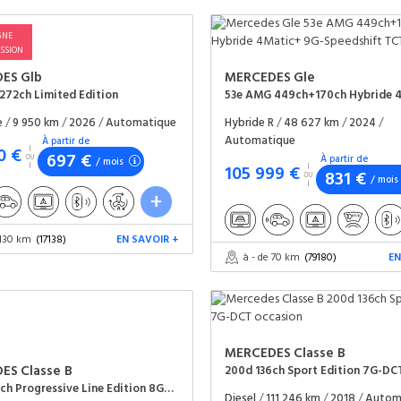
GNE
SSION
DES
Glb
MERCEDES
Gle
272ch Limited Edition
ue
/
9 950 km
/
2026
/
Automatique
Hybride R
/
48 627 km
/
2024
/
Automatique
À partir de
0 €
697 €
À partir de
/ mois
105 999 €
831 €
/ mois
 130 km
(17138)
EN SAVOIR +
à - de 70 km
(79180)
EN
MERCEDES
Classe B
DES
Classe B
200d 136ch Sport Edition 7G-DC
200d 150ch Progressive Line Edition 8G-DCT 8cv
Diesel
/
111 246 km
/
2018
/
Autom