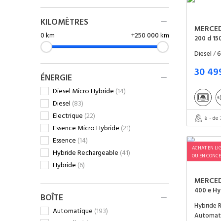
KILOMÈTRES
MERCE
0
km
+
250 000
km
200 d 15
Diesel
/
6
30 49
ÉNERGIE
Diesel Micro Hybride
(14)
Diesel
(83)
Electrique
(22)
à - de
Essence Micro Hybride
(21)
Essence
(14)
ACHAT EN LI
Hybride Rechargeable
(41)
OU EN CONCE
Hybride
(6)
MERCE
BOÎTE
Hybride 
Automatique
(193)
Automat