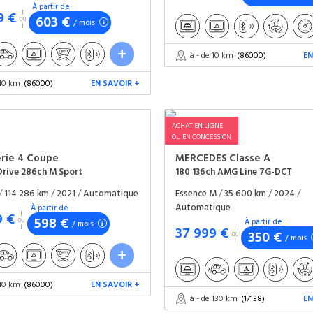
À partir de
9 €
603 €
/ mois
à - de 10 km
(86000)
EN
 10 km
(86000)
EN SAVOIR +
ACHAT EN LIGNE
OU EN CONCESSION
erie 4 Coupe
MERCEDES
Classe A
rive 286ch M Sport
180 136ch AMG Line 7G-DCT
/
114 286 km
/
2021
/
Automatique
Essence M
/
35 600 km
/
2024
/
Automatique
À partir de
9 €
598 €
À partir de
/ mois
37 999 €
350 €
/ mois
 10 km
(86000)
EN SAVOIR +
à - de 130 km
(17138)
EN