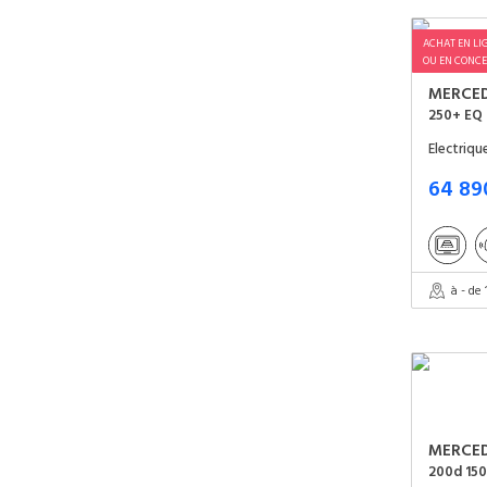
ACHAT EN LI
OU EN CONCE
MERCE
250+ EQ 
Electriq
64 89
à - de
MERCE