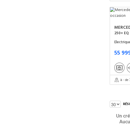
MERCE
250+ EQ 
Electriq
55 99
à - de
RÉS
Un cré
Aucu