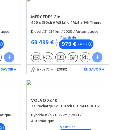
MERCEDES
Gle
400 d 330ch AMG Line 4Matic 9G-Tronic
tique
Diesel
/
31 934 km
/
2020
/
Automatique
À partir de
68 499 €
979 €
/ mois
 SAVOIR +
à - de 70 km
(79180)
EN SAVOIR +
VOLVO
Xc40
T4 Recharge 129 + 82ch Ultimate DCT 7
atique
Hybride R
/
52 805 km
/
2023
/
Automatique
À partir de