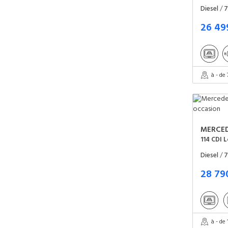
Diesel
/
7
26 49
à - de
MERCE
114 CDI 
Diesel
/
7
28 79
à - de