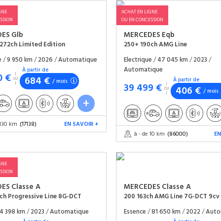
GNE
ACHAT EN LIGNE
SSION
OU EN CONCESSION
DES
Glb
MERCEDES
Eqb
272ch Limited Edition
250+ 190ch AMG Line
ue
/
9 950 km
/
2026
/
Automatique
Electrique
/
47 045 km
/
2023
/
Automatique
À partir de
0 €
684 €
À partir de
/ mois
39 499 €
406 €
/ mois
 130 km
(17138)
EN SAVOIR +
à - de 10 km
(86000)
EN
GNE
SSION
DES
Classe A
MERCEDES
Classe A
6ch Progressive Line 8G-DCT
200 163ch AMG Line 7G-DCT 9cv
4 398 km
/
2023
/
Automatique
Essence
/
81 650 km
/
2022
/
Auto