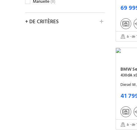
Manuelle
(8)
69 99
+ DE CRITÈRES
à - de
BMW
S
430dA xD
Diesel M
41 79
à - de