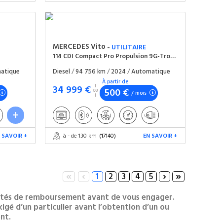
MERCEDES
Vito
-
UTILITAIRE
114 CDI Compact Pro Propulsion 9G-Tronic
atique
Diesel
/
94 756 km
/
2024
/
Automatique
À partir de
34 999 €
500 €
/ mois
 SAVOIR +
à - de 130 km
(17140)
EN SAVOIR +
«
‹
›
»
1
2
3
4
5
acités de remboursement avant de vous engager.
igé d’un particulier avant l’obtention d’un ou
nt.