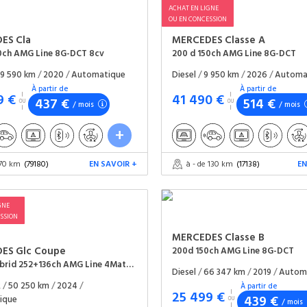
ACHAT EN LIGNE
OU EN CONCESSION
DES
Cla
MERCEDES
Classe A
0ch AMG Line 8G-DCT 8cv
200 d 150ch AMG Line 8G-DCT
9 590 km
/
2020
/
Automatique
Diesel
/
9 950 km
/
2026
/
Automa
À partir de
À partir de
9 €
41 490 €
437 €
514 €
/ mois
/ mois
 70 km
(79180)
EN SAVOIR +
à - de 130 km
(17138)
EN
GNE
SSION
MERCEDES
Classe B
DES
Glc Coupe
200d 150ch AMG Line 8G-DCT
400 e Hybrid 252+136ch AMG Line 4Matic 9G-Tronic
Diesel
/
66 347 km
/
2019
/
Autom
R
/
50 250 km
/
2024
/
À partir de
25 499 €
439 €
ique
/ mois