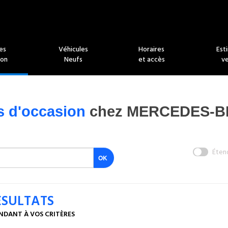
es
Véhicules
Horaires
Est
ion
Neufs
et accès
v
s d'occasion
chez MERCEDES-BE
Éten
ÉSULTATS
NDANT À VOS CRITÈRES