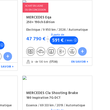
ACHAT EN LIGNE
OU EN CONCESSION
MERCEDES
Eqa
250+ 190ch Edition
Electrique
/
9 950 km
/
2026
/
Automatique
À partir de
47 790 €
591 €
/ mois
à - de 130 km
(17138)
EN SAVOIR +
 SAVOIR +
MERCEDES
Cla Shooting Brake
180 Inspiration 7G-DCT
matique
Essence
/
69 333 km
/
2019
/
Automatique