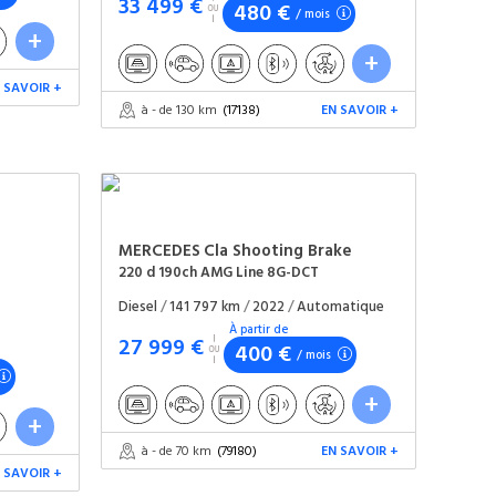
33 499 €
480 €
/ mois
 SAVOIR +
à - de 130 km
(17138)
EN SAVOIR +
MERCEDES
Cla Shooting Brake
220 d 190ch AMG Line 8G-DCT
Diesel
/
141 797 km
/
2022
/
Automatique
À partir de
27 999 €
400 €
/ mois
à - de 70 km
(79180)
EN SAVOIR +
 SAVOIR +