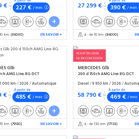
À partir de
À partir de
9 €
27 299 €
227 €
390 €
/ mois
/ mois
 10 km
(86000)
EN SAVOIR +
à - de 10 km
(86000)
EN
ACHAT EN LIGNE
OU EN CONCESSION
DES
Glb
MERCEDES
Glb
50ch AMG Line 8G-DCT
200 d 150ch AMG Line 8G-DCT
2 000 km
/
2026
/
Automatique
Diesel
/
9 950 km
/
2026
/
Automa
À partir de
À partir de
9 €
58 790 €
485 €
469 €
/ mois
/ mois
 70 km
(79180)
EN SAVOIR +
à - de 130 km
(17138)
EN