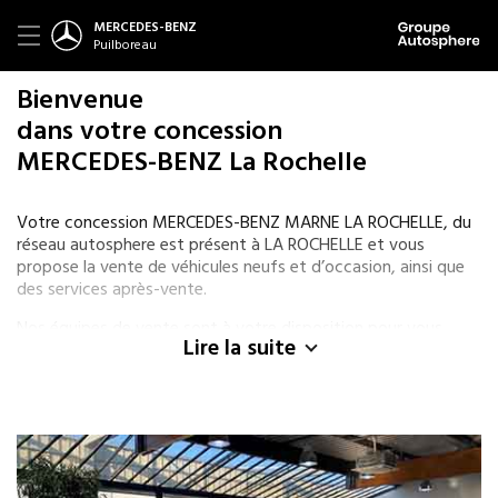
MERCEDES-BENZ
Puilboreau
Bienvenue
dans votre concession
MERCEDES-BENZ La Rochelle
Votre concession MERCEDES-BENZ MARNE LA ROCHELLE, du
réseau autosphere est présent à LA ROCHELLE et vous
propose la vente de véhicules neufs et d’occasion, ainsi que
des services après-vente.
Nos équipes de vente sont à votre disposition pour vous
Lire la suite
aider dans la recherche d’un nouveau véhicule qu’il soit neuf
de la marque MERCEDES-BENZ ou d’occasion de différentes
marques. Pour l’achat de votre véhicule, nous vous proposons
des solutions de financement (LOA ou crédit) et des
garanties adaptées à vos besoins.
Nos spécialistes MERCEDES-BENZ, sont également présents