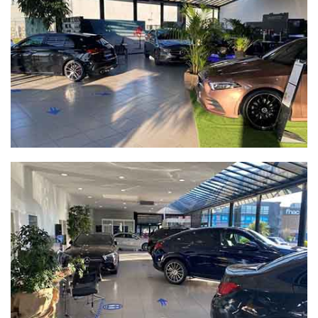
tout au long de la vie de votre véhicule pour effectuer les
prestations d’entretien nécessaires. Nous mettons notre
savoir-faire à votre disposition via notre service de
carrosserie, réparation et entretien. Nous vendons également
des pièces détachées et des accessoires marque via notre
magasin de pièces de rechange.
Pour plus de renseignements n’hésitez pas à nous appeler ou
nous rendre visite.
Vous pouvez, sur cet espace en ligne, voir notre stock de
véhicules d’occasion et neufs et aussi prendre un rendez-vous
d’entretien.