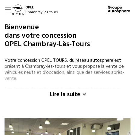
OPEL
Chambray-lès-tours
Bienvenue
dans votre concession
OPEL Chambray-Lès-Tours
Votre concession OPEL TOURS, du réseau autosphere est
présent à Chambray-lès-tours et vous propose la vente de
véhicules neufs et d’occasion, ainsi que des services après-
vente.
Nos équipes de vente sont à votre disposition pour vous
Lire la suite
aider dans la recherche d’un nouveau véhicule qu’il soit neuf
de la OPEL ou d’occasion de différentes marques. Pour l’achat
de votre véhicule, nous vous proposons des solutions de
financement (LOA ou crédit) et des garanties adaptées à vos
besoins.
Nos spécialistes OPEL, sont également présents tout au long