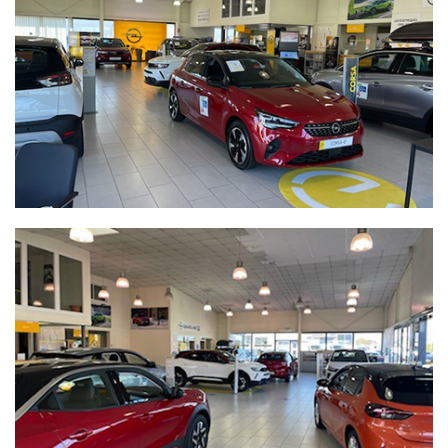
de la vie de votre véhicule pour effectuer les prestations
d’entretien nécessaires. Nous mettons notre savoir-faire à
votre disposition via notre service de carrosserie, réparation
et entretien. Nous vendons également des pièces détachées
et des accessoires marque via notre magasin de pièces de
rechange.
Pour plus de renseignements n’hésitez pas à nous appeler ou
nous rendre visite.
Vous pouvez, sur cet espace en ligne, voir notre stock de
voitures d’occasion et neuves et aussi prendre un rendez-
vous d’entretien.