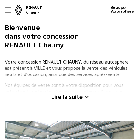
RENAULT
Chauny
Bienvenue
dans votre concession
RENAULT Chauny
Votre concession RENAULT CHAUNY, du réseau autosphere
est présent à VILLE et vous propose la vente des véhicules
neufs et d’occasion, ainsi que des services après-vente.
Nos équipes de vente sont à votre disposition pour vous
aider dans la recherche d’un nouveau véhicule. Nous vous
Lire la suite
proposons des solutions de financement (LOA ou crédit) et
des garanties adaptées à vos besoins.
Nos spécialistes RENAULT, sont également présents tout au
long de la vie de votre véhicule pour effectuer les prestations
d’entretien nécessaires. Nous mettons notre savoir-faire à
votre disposition via notre service de carrosserie, réparation