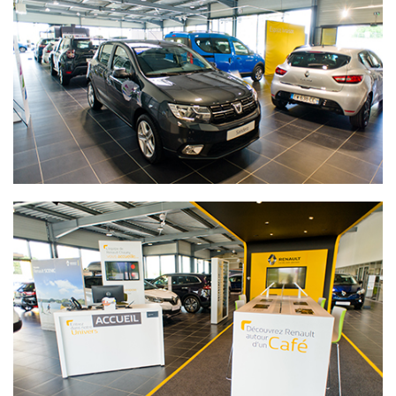
et entretien. Nous vendons également des pièces détachées
et des accessoires marque via notre magasin de pièces de
rechange.
Pour plus de renseignements n’hésitez pas à nous appeler ou
nous rendre visite.
Vous pouvez, sur cet espace en ligne, voir notre stock de
voitures d’occasion et neuves et aussi prendre un rendez-
vous pour l’’entretien de votre véhicule