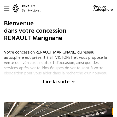
RENAULT
Saint-victoret
Bienvenue
dans votre concession
RENAULT Marignane
Votre concession RENAULT MARIGNANE, du réseau
autosphere est présent à ST VICTORET et vous propose la
vente des véhicules neufs et d’occasion, ainsi que des
services après-vente. Nos équipes de vente sont à votre
disposition pour vous aider dans la recherche d’un nouveau
véhicule qu’il soit neuf de la marque RENAULT ou d’occasion
Lire la suite
de différentes marques comme PEUGEOT, CITROEN, BMW ...
Pour l’achat de votre véhicule, nous vous proposons des
solutions de financement (LOA ou crédit) et des garanties
adaptées à vos besoins.
Nos spécialistes RENAULT sont également présents tout au
long de la vie de votre véhicule pour effectuer les prestations