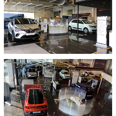
d’entretien nécessaires. Nous mettons notre savoir-faire à
votre disposition via notre service de carrosserie, réparation
et entretien. Nous vendons également des pièces détachées
et des accessoires marque via notre magasin de pièces de
rechange.
Pour plus de renseignements n’hésitez pas à nous appeler ou
nous rendre visite.
Vous pouvez, sur cet espace en ligne, voir notre stock de
voitures d’occasion et neuves et aussi prendre un rendez-
vous pour l’’entretien de votre véhicule.