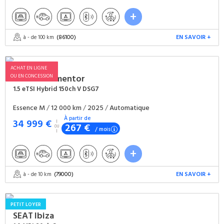
(86100)
EN SAVOIR +
à - de 100 km
ACHAT EN LIGNE
OU EN CONCESSION
CUPRA
Formentor
1.5 eTSI Hybrid 150ch V DSG7
Essence M
/
12 000 km
/
2025
/
Automatique
À partir de
34 999 €
267 €
/ mois
(79000)
EN SAVOIR +
à - de 10 km
PETIT LOYER
SEAT
Ibiza