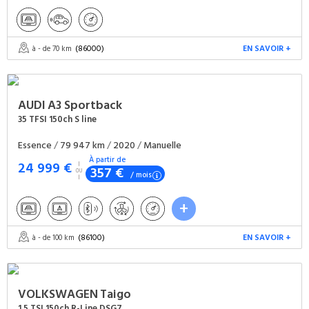
(86000)
EN SAVOIR +
à - de 70 km
AUDI
A3 Sportback
35 TFSI 150ch S line
Essence
/
79 947 km
/
2020
/
Manuelle
À partir de
24 999 €
357 €
/ mois
(86100)
EN SAVOIR +
à - de 100 km
VOLKSWAGEN
Taigo
1.5 TSI 150ch R-Line DSG7