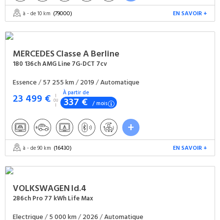
(79000)
EN SAVOIR +
à - de 10 km
MERCEDES
Classe A Berline
180 136ch AMG Line 7G-DCT 7cv
Essence
/
57 255 km
/
2019
/
Automatique
À partir de
23 499 €
337 €
/ mois
(16430)
EN SAVOIR +
à - de 90 km
VOLKSWAGEN
Id.4
286ch Pro 77 kWh Life Max
Electrique
/
5 000 km
/
2026
/
Automatique