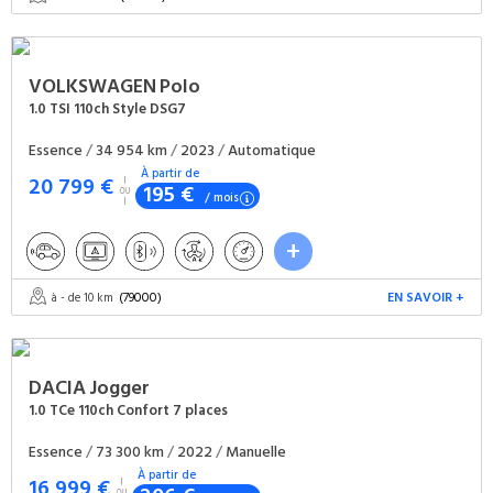
VOLKSWAGEN
Polo
1.0 TSI 110ch Style DSG7
Essence
/
34 954 km
/
2023
/
Automatique
À partir de
20 799 €
195 €
/ mois
(79000)
EN SAVOIR +
à - de 10 km
DACIA
Jogger
1.0 TCe 110ch Confort 7 places
Essence
/
73 300 km
/
2022
/
Manuelle
À partir de
16 999 €