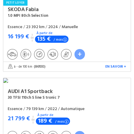
PETIT LOYER
SKODA
Fabia
1.0 MPI 80ch Selection
Essence
/
23 392 km
/
2024
/
Manuelle
À partir de
16 199 €
135 €
/ mois
(86100)
EN SAVOIR +
à - de 100 km
AUDI
A1 Sportback
30 TFSI 110ch S line S tronic 7
Essence
/
79 139 km
/
2022
/
Automatique
À partir de
21 799 €
189 €
/ mois