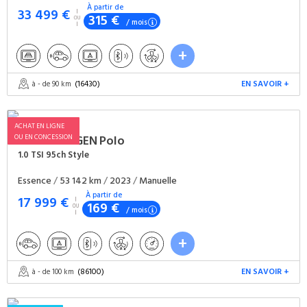
À partir de
33 499 €
315 €
/ mois
(16430)
EN SAVOIR +
à - de 90 km
ACHAT EN LIGNE
OU EN CONCESSION
VOLKSWAGEN
Polo
1.0 TSI 95ch Style
Essence
/
53 142 km
/
2023
/
Manuelle
À partir de
17 999 €
169 €
/ mois
(86100)
EN SAVOIR +
à - de 100 km