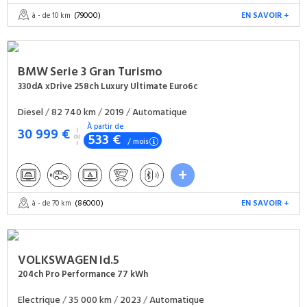
(79000)
EN SAVOIR +
à - de 10 km
BMW
Serie 3 Gran Turismo
330dA xDrive 258ch Luxury Ultimate Euro6c
Diesel
/
82 740 km
/
2019
/
Automatique
À partir de
30 999 €
533 €
/ mois
(86000)
EN SAVOIR +
à - de 70 km
VOLKSWAGEN
Id.5
204ch Pro Performance 77 kWh
Electrique
/
35 000 km
/
2023
/
Automatique