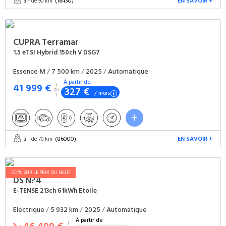
(16430)
EN SAVOIR +
à - de 90 km
CUPRA
Terramar
1.5 eTSI Hybrid 150ch V DSG7
Essence M
/
7 500 km
/
2025
/
Automatique
À partir de
41 999 €
327 €
/ mois
(86000)
EN SAVOIR +
à - de 70 km
-20 % SUR LE PRIX DU NEUF
DS
N?4
E-TENSE 213ch 61kWh Etoile
Electrique
/
5 932 km
/
2025
/
Automatique
À partir de