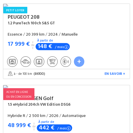
PETIT LOYER
PEUGEOT
208
1.2 PureTech 100ch S&S GT
Essence
/
20 399 km
/
2024
/
Manuelle
À partir de
17 999 €
148 €
/ mois
(86100)
EN SAVOIR +
à - de 100 km
ACHAT EN LIGNE
OU EN CONCESSION
VOLKSWAGEN
Golf
1.5 eHybrid 204ch VW Edition DSG6
Hybride R
/
2 500 km
/
2026
/
Automatique
À partir de
48 999 €
442 €
/ mois