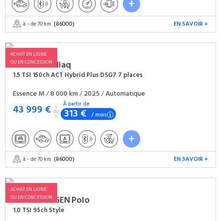
(86000)
EN SAVOIR +
à - de 70 km
ACHAT EN LIGNE
OU EN CONCESSION
SKODA
Kodiaq
1.5 TSI 150ch ACT Hybrid Plus DSG7 7 places
Essence M
/
8 000 km
/
2025
/
Automatique
À partir de
43 999 €
313 €
/ mois
(86000)
EN SAVOIR +
à - de 70 km
ACHAT EN LIGNE
OU EN CONCESSION
VOLKSWAGEN
Polo
1.0 TSI 95ch Style