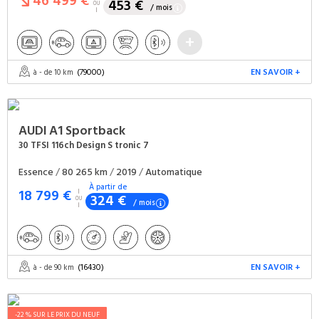
46 499 €
453 €
/ mois
(79000)
EN SAVOIR +
à - de 10 km
AUDI
A1 Sportback
30 TFSI 116ch Design S tronic 7
Essence
/
80 265 km
/
2019
/
Automatique
À partir de
18 799 €
324 €
/ mois
(16430)
EN SAVOIR +
à - de 90 km
-22 % SUR LE PRIX DU NEUF