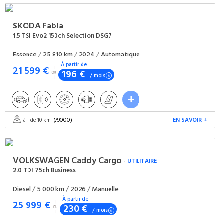
SKODA
Fabia
1.5 TSI Evo2 150ch Selection DSG7
Essence
/
25 810 km
/
2024
/
Automatique
À partir de
21 599 €
196 €
/ mois
(79000)
EN SAVOIR +
à - de 10 km
VOLKSWAGEN
Caddy Cargo
-
UTILITAIRE
2.0 TDI 75ch Business
Diesel
/
5 000 km
/
2026
/
Manuelle
À partir de
25 999 €
230 €
/ mois