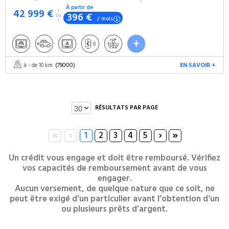
À partir de
42 999 €
396 €
/ mois
(79000)
EN SAVOIR +
à - de 10 km
RÉSULTATS PAR PAGE
«
‹
›
»
1
2
3
4
5
Un crédit vous engage et doit être remboursé. Vérifiez
vos capacités de remboursement avant de vous
engager.
Aucun versement, de quelque nature que ce soit, ne
peut être exigé d’un particulier avant l’obtention d’un
ou plusieurs prêts d’argent.