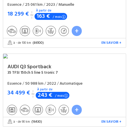
Essence
/
25 061 km
/
2023
/
Manuelle
À partir de
18 299 €
163 €
/ mois
(86100)
EN SAVOIR +
à - de 100 km
AUDI
Q3 Sportback
35 TFSI 150ch S line S tronic 7
Essence
/
50 988 km
/
2022
/
Automatique
À partir de
34 499 €
243 €
/ mois
(16430)
EN SAVOIR +
à - de 90 km