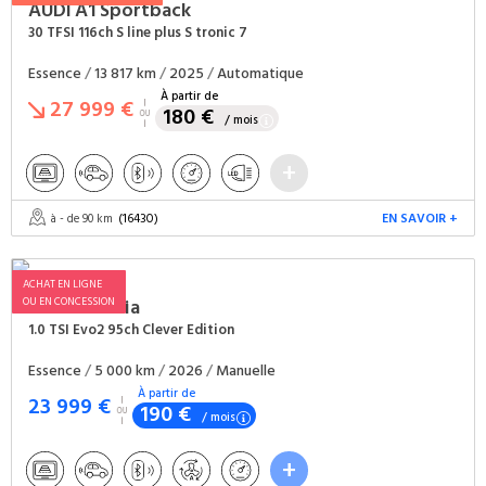
AUDI
A1 Sportback
30 TFSI 116ch S line plus S tronic 7
Essence
/
13 817 km
/
2025
/
Automatique
À partir de
27 999 €
180 €
/ mois
(16430)
EN SAVOIR +
à - de 90 km
ACHAT EN LIGNE
OU EN CONCESSION
SKODA
Fabia
1.0 TSI Evo2 95ch Clever Edition
Essence
/
5 000 km
/
2026
/
Manuelle
À partir de
23 999 €
190 €
/ mois