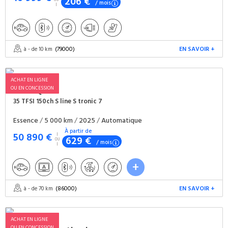
206 €
/ mois
(79000)
EN SAVOIR +
à - de 10 km
ACHAT EN LIGNE
OU EN CONCESSION
AUDI
Q3
35 TFSI 150ch S line S tronic 7
Essence
/
5 000 km
/
2025
/
Automatique
À partir de
50 890 €
629 €
/ mois
(86000)
EN SAVOIR +
à - de 70 km
ACHAT EN LIGNE
OU EN CONCESSION