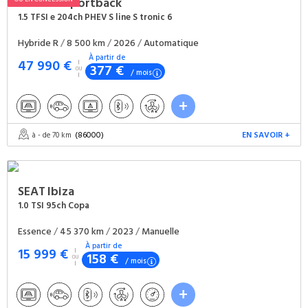
AUDI
A3 Sportback
1.5 TFSI e 204ch PHEV S line S tronic 6
Hybride R
/
8 500 km
/
2026
/
Automatique
À partir de
47 990 €
377 €
/ mois
(86000)
EN SAVOIR +
à - de 70 km
SEAT
Ibiza
1.0 TSI 95ch Copa
Essence
/
45 370 km
/
2023
/
Manuelle
À partir de
15 999 €
158 €
/ mois