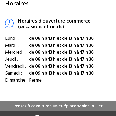
Horaires
Horaires d'ouverture commerce
(occasions et neufs)
Lundi :
de
08 h
à
13 h
et de
13 h
à
17 h 30
Mardi :
de
08 h
à
13 h
et de
13 h
à
17 h 30
Mercredi :
de
08 h
à
13 h
et de
13 h
à
17 h 30
Jeudi :
de
08 h
à
13 h
et de
13 h
à
17 h 30
Vendredi :
de
08 h
à
13 h
et de
13 h
à
17 h 30
Samedi :
de
09 h
à
13 h
et de
13 h
à
17 h 30
Dimanche :
Fermé
Pensez à covoiturer. #SeDéplacerMoinsPolluer