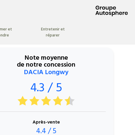
imer et
Entretenir et
endre
réparer
Note moyenne
de notre concession
DACIA Longwy
4.3 / 5
Après-vente
4.4 / 5