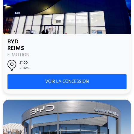
BYD
REIMS
E-MOTION
51100
REIMS
VOIR LA CONCESSION