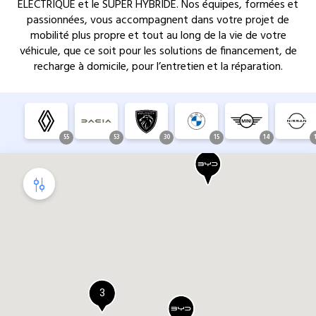
ELECTRIQUE et le SUPER HYBRIDE. Nos équipes, formées et
passionnées, vous accompagnent dans votre projet de
mobilité plus propre et tout au long de la vie de votre
véhicule, que ce soit pour les solutions de financement, de
recharge à domicile, pour l’entretien et la réparation.
55
53
30
15
14
De quels services avez-vous besoin
dans votre concession ?
Carrosserie rapide
3
Atelier mobile