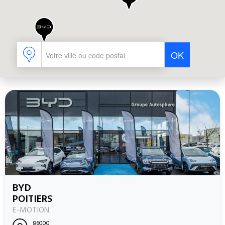
OK
BYD
POITIERS
E-MOTION
86000