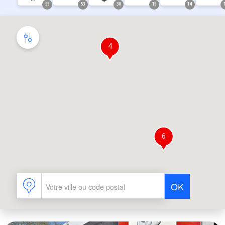
55
53
30
15
14
4
De quels services avez-vous besoin
dans votre concession ?
Carrosserie rapide
Atelier mobile
6
OK