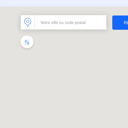
R
De quels services avez-vous besoin
dans votre concession ?
Carrosserie rapide
Atelier mobile