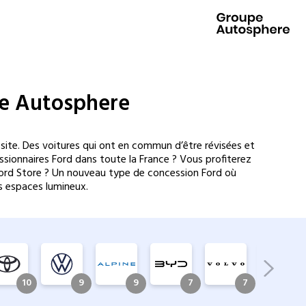
pe Autosphere
site. Des voitures qui ont en commun d’être révisées et
sionnaires Ford dans toute la France ? Vous profiterez
 Ford Store ? Un nouveau type de concession Ford où
s espaces lumineux.
10
9
9
7
7
6