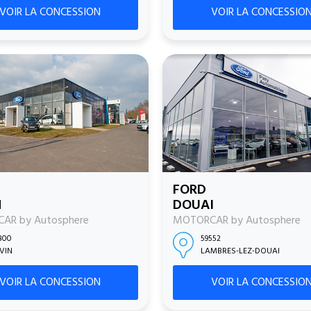
VOIR LA CONCESSION
VOIR LA CONCESSIO
FORD
N
DOUAI
AR by Autosphere
MOTORCAR by Autosphere
800
59552
ÉVIN
LAMBRES-LEZ-DOUAI
VOIR LA CONCESSION
VOIR LA CONCESSIO