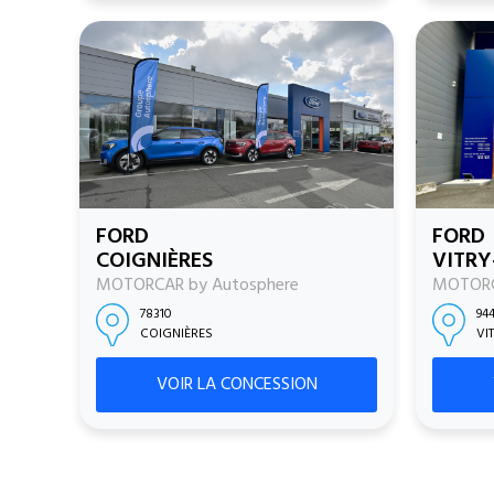
FORD
FORD
COIGNIÈRES
VITRY
MOTORCAR by Autosphere
MOTORC
78310
94
COIGNIÈRES
VI
VOIR LA CONCESSION