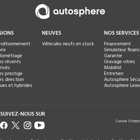
SIONS
NEUVES
NOS SERVICES
onditionnement
Véhicules neufs en stock
Financement
rix
Simulateur fina
kilométrage
Garantie
es récents
Gravage vitres
rivés
Mobilité
es prestige
Entretien
es direction
Autosphere Sécu
ques et hybrides
Autosphere Leas
SUIVEZ-NOUS SUR
Cookie Chatb