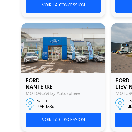
VOIR LA CONCESSION
FORD
FORD
NANTERRE
LIEVI
MOTORCAR by Autosphere
MOTORC
92000
62
NANTERRE
LI
VOIR LA CONCESSION